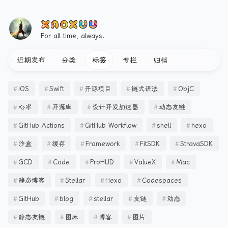
For all time, always.
近期发布
分类
标签
专栏
归档
iOS
Swift
开源项目
链式语法
ObjC
心率
开源库
设计开发加速器
动态友链
GitHub Actions
GitHub Workflow
shell
hexo
沙盒
缓存
Framework
FitSDK
StravaSDK
GCD
Code
ProHUD
ValueX
Mac
静态博客
Stellar
Hexo
Codespaces
GitHub
blog
stellar
友链
动态
静态友链
图床
博客
图片