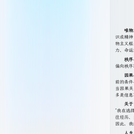
唯物
识或精神
物主义框
力、命运
秩序
偏向秩序
因果
前的条件
当因果关
多是信息
关于
“我在选
往经历、
因此，我
人生