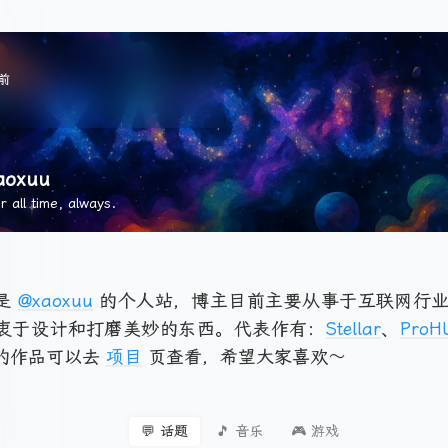
天前
aoxuu
r all time, always.
是
@xaoxuu
的个人站，博主目前主要从事于互联网行业
衷于设计和打磨美妙的东西。代表作有：
Stellar
、
ProH
的作品可以去
项目
页查看，希望大家喜欢～
💬 话题
🎵 音乐
🎮 游戏