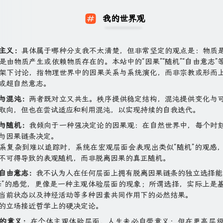
我的世界观
主义：
具体属于哪种分支我不太清楚，但非常坚定的观点是：物质
是由物质产生或依赖物质存在的。本站中的“因果”“随机”“自由意志”
架下讨论，指物理世界中的因果关系与系统演化，而非宗教或形而
或超自然意志。
与混沌：
两者既对立又共生。秩序提供稳定结构，混沌提供变化与
取向，但也在尝试适应和利用混沌，以实现持续的自我迭代。
与随机：
我倾向于一种强决定论的因果观：在自然世界中，每个时
与因果链条决定。
系复杂到难以追踪时，系统在宏观层面会表现出类似“随机”的观感
不可得导致的表观随机，而非脱离因果的真正随机。
自由意志：
我不认为人在任何层面上拥有脱离因果链条的独立选择能
择”的感觉，更像是一种主观体验层面的现象；所谓选择，实际上是
当前状态以及神经活动等多种因素共同作用下的必然结果。
的立场接近哲学上的硬决定论。
的意义：
在个体主观体验层面，人生未必自带意义；但在更高层