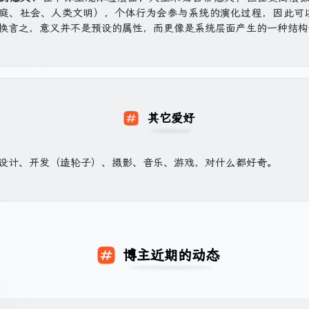
庭、社会、人类文明），个体行为会参与系统的演化过程，因此可以
换言之，意义并不是预设的属性，而更像是系统层面产生的一种结构
O
O
W
W
W
W
W
r
W
r
W
W
o
W
o
W
o
o
o
i
o
i
o
o
r
o
R
r
o
r
r
r
a
r
a
r
r
M
l
r
e
l
r
l
l
l
n
l
n
l
l
i
d
l
d
d
l
d
d
d
d
d
d
d
d
n
o
d
A
o
d
o
o
o
t
o
t
o
R
o
e
f
o
l
f
o
H
f
f
f
h
f
h
f
o
f
c
W
f
e
W
f
u
其它爱好
W
W
W
e
W
e
W
b
W
r
a
W
r
a
W
m
a
a
a
B
a
W
T
a
e
a
a
r
a
t
r
a
a
r
r
r
l
r
i
w
T
L
C
r
r
r
f
c
r
3
c
r
n
c
c
c
i
c
l
o
h
u
a
c
t
c
t
r
c
-
r
c
:
r
r
r
n
r
l
S
o
d
p
r
T
o
r
D
设计、开发（造轮子）、摄影、音乐、游戏，对什么都好奇。
a
r
U
a
r
F
a
a
a
d
a
o
t
m
o
o
a
e
C
A
a
u
f
a
p
f
a
a
f
f
f
F
f
f
e
a
v
P
f
r
a
u
f
n
t
f
r
t
f
l
t
t
t
o
t
W
p
s
i
r
t
r
c
d
t
g
1
t
i
2
t
l
3
1
4
r
5
i
s
B
c
o
6
a
c
i
7
e
.
8
s
.
9
F
.
0
.
e
.
s
F
e
o
d
.
r
i
o
.
o
0
.
i
0
.
l
0
.
0
s
0
p
r
r
E
u
0
i
a
m
0
n
0
n
0
a
0
t
热爱音乐，喜欢的品类很多，尤
Hans Zimmer
和
Tw
s
o
g
i
c
A
a
p
a
s
g
t
m
e
n
t
v
a
c
诗音乐，夜深人静的时候喜欢听
Ludovico Einaudi
的钢
H
r
a
i
i
g
h
博主近期的动态
e
s
u
o
c
l
i
、摇滚、轻音乐等都是我喜欢的类型。喜欢的音乐家或音
l
e
d
n
i
i
n
l
n
i
s
i
a
e