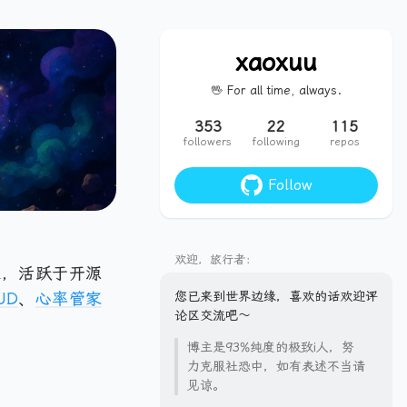
xaoxuu
🖖 For all time, always.
353
22
115
followers
following
repos
Follow
欢迎，旅行者：
，活跃于开源
UD
、
心率管家
您已来到世界边缘，喜欢的话欢迎评
论区交流吧～
博主是93%纯度的极致i人，努
力克服社恐中，如有表述不当请
见谅。