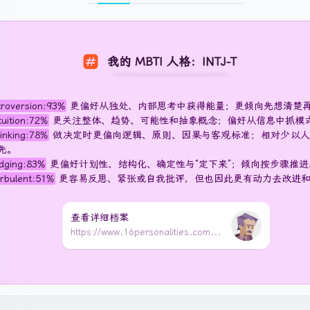
我的 MBTI 人格：INTJ-T
troversion:93%
更偏好从独处、内部思考中获得能量；更倾向先想清楚
tuition:72%
更关注整体、趋势、可能性和抽象概念；偏好从信息中抓模
inking:78%
做决定时更偏向逻辑、原则、因果与客观标准；相对少以人
先。
dging:83%
更偏好计划性、结构化、确定性与“定下来”；倾向按步骤推
rbulent:51%
更容易反思、紧张或自我批评，但也因此更有动力去改进
查看详细档案
https://www.16personalities.com/ch/档案/9d09a4297ffa2