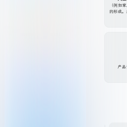
（例如家
的形成。
D
a
v
产品
i
d
H
A
a
r
n
k
s
e
非常
Z
n
i
s
Hell
的史
m
t
m
o
外，电音
e
n
r
e