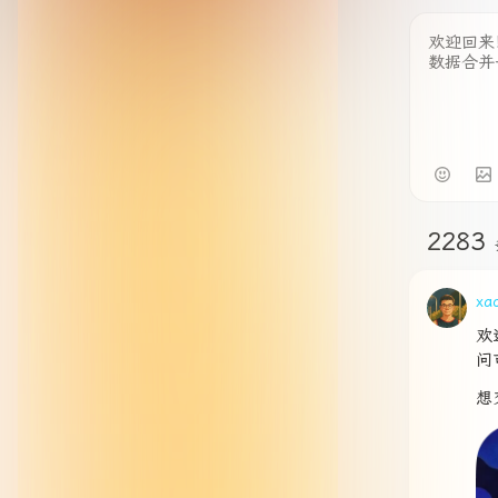
2283
xa
欢
问
想