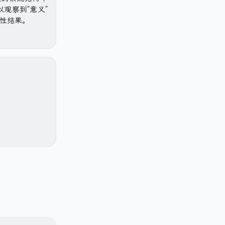
观察到“意义”
性结果。
A
l
a
n
o Steps From
W
a
琴曲，除此之
l
k
乐公司有：
e
r