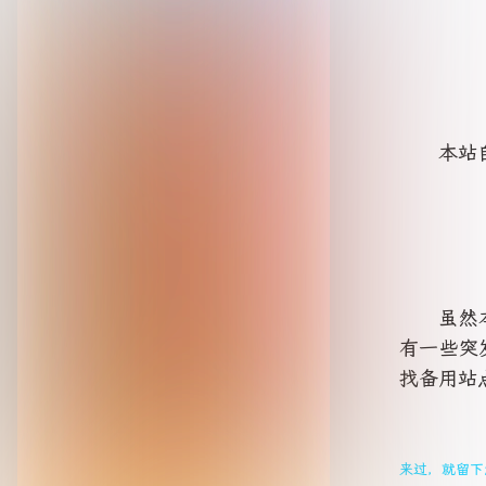
本站
虽然
有一些突
找备用站
来过，就留下